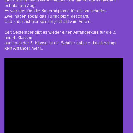
Schüler am Zug.
Es war das Ziel die Bauerndiplome für alle zu schaffen.
Zwei haben sogar das Turmdiplom geschafft.
Und 2 der Schüler spielen jetzt aktiv im Verein.
Seit September gibt es wieder einen Anfängerkurs für die 3.
und 4. Klassen,
auch aus der 5. Klasse ist ein Schüler dabei er ist allerdings
kein Anfänger mehr..